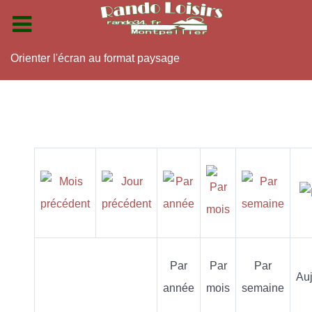
Orienter l'écran au format paysage
Par
Par
Par
Auj
année
mois
semaine