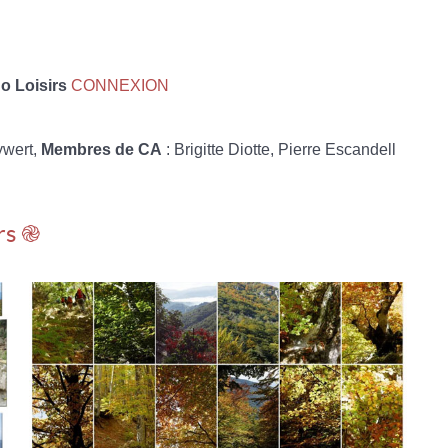
 Loisirs
CONNEXION
ywert,
Membres de CA
: Brigitte Diotte, Pierre Escandell
rs ֎