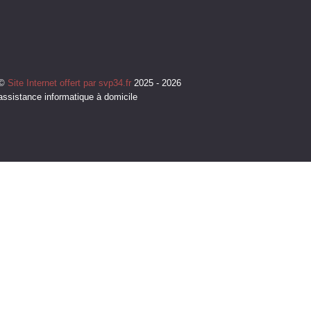
©
Site Internet offert par svp34.fr
2025 - 2026
assistance informatique à domicile