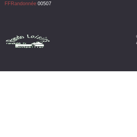
FFRandonnée
00507