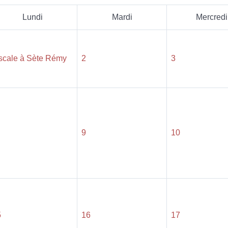
Lundi
Mardi
Mercredi
scale à Sète Rémy
2
3
9
10
5
16
17