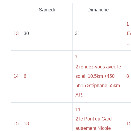
Samedi
Dimanche
1
13
30
31
E
...
7
2 rendez-vous avec le
14
6
soleil 10,5km +450
8
5h15 Stéphane 55km
AR...
14
2 le Pont du Gard
15
13
1
autrement Nicole