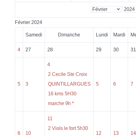
Février 2024
Samedi
Dimanche
Lundi
Mardi
Me
4
27
28
29
30
31
4
2 Cecile Ste Croix
5
3
QUINTILLARGUES
5
6
7
16 kms 5H30
marche 9h *
11
2 Viols le fort 5h30
6
10
12
13
14