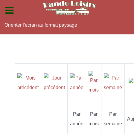
Orienter l'écran au format paysage
Par
Par
Par
Auj
année
mois
semaine